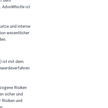
it dem
. AdvoWhistle ist
etze und interne
ion wesentlicher
den.
) ist mit dem
chwerdeverfahren
zogene Risiken
n sicher und
r Risiken und
n.