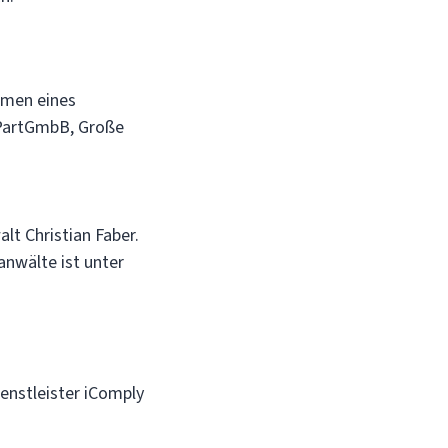
hmen eines
 PartGmbB, Große
lt Christian Faber.
nwälte ist unter
enstleister iComply