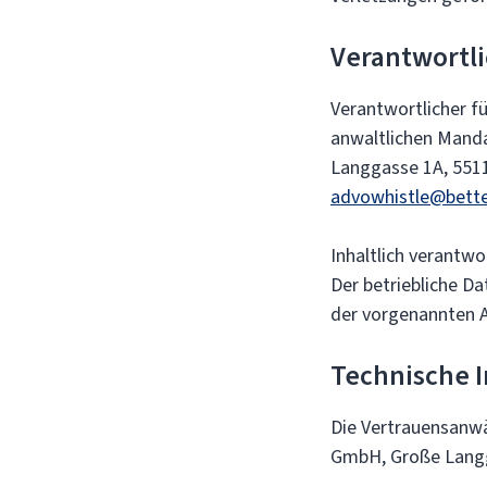
Verantwortli
Verantwortlicher f
anwaltlichen Mand
Langgasse 1A, 5511
advowhistle@bette
Inhaltlich verantw
Der betriebliche D
der vorgenannten A
Technische I
Die Vertrauensanwä
GmbH, Große Langg