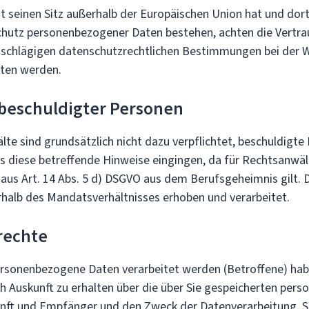
 seinen Sitz außerhalb der Europäischen Union hat und do
hutz personenbezogener Daten bestehen, achten die Vertra
inschlägigen datenschutzrechtlichen Bestimmungen bei der 
lten werden.
 beschuldigter Personen
lte sind grundsätzlich nicht dazu verpflichtet, beschuldigt
ss diese betreffende Hinweise eingingen, da für Rechtsanwäl
us Art. 14 Abs. 5 d) DSGVO aus dem Berufsgeheimnis gilt. D
rhalb des Mandatsverhältnisses erhoben und verarbeitet.
rechte
rsonenbezogene Daten verarbeitet werden (Betroffene) hab
ch Auskunft zu erhalten über die über Sie gespeicherten pe
nft und Empfänger und den Zweck der Datenverarbeitung. So