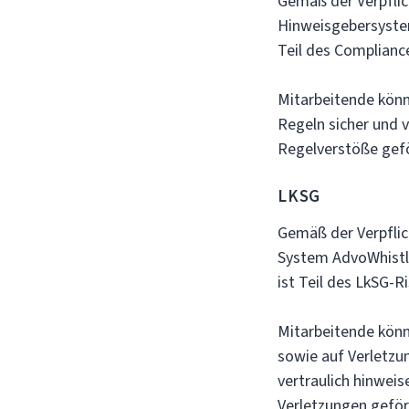
Gemäß der Verpfli
Hinweisgebersystem
Teil des Complian
Mitarbeitende könn
Regeln sicher und 
Regelverstöße gef
LKSG
Gemäß der Verpflic
System AdvoWhistle
ist Teil des LkSG-
Mitarbeitende kön
sowie auf Verletz
vertraulich hinwei
Verletzungen geför