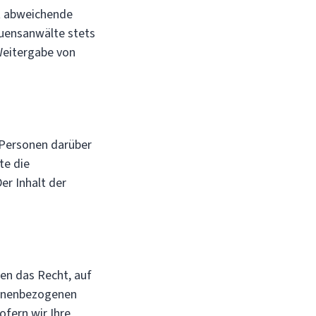
rt abweichende
uensanwälte stets
Weitergabe von
e Personen darüber
te die
er Inhalt der
en das Recht, auf
rsonenbezogenen
fern wir Ihre