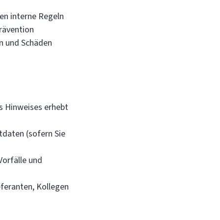
en interne Regeln
rävention
en und Schäden
es Hinweises erhebt
tdaten (sofern Sie
Vorfälle und
eferanten, Kollegen