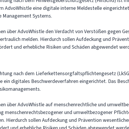
chtung nach dem Hinweisgeberschutzgesetz (HinSchG) ist m
 AdvoWhistle eine digitale interne Meldestelle eingerichtet
ce Management Systems.
en über AdvoWhistle den Verdacht von Verstößen gegen Ges
vertraulich melden. Hierdurch sollen Aufdeckung und Prävent
ördert und erhebliche Risiken und Schäden abgewendet wer
htung nach dem Lieferkettensorgfaltspflichtengesetz (LkSG
 ein digitales Beschwerdeverfahren eingerichtet. Das Bes
Risikomanagements.
nen über AdvoWhistle auf menschenrechtliche und umweltbe
ung menschenrechtsbezogener und umweltbezogener Pflichte
sen. Hierdurch sollen Aufdeckung und Prävention wesentliche
dert und erhebliche Risiken und Schäden abgewendet werde